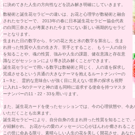
に決めてきた人生の方向性などを読み解き明確にしていきます。
数秘術と誕生花セラピーの違いは、お花と心理学が数秘術と融合
されたセラピーで、 2013年の春に日本誕生花セラピー協会代表
の白岡三奈さんが考案された今までにない新しい画期的なセラピ
ーとなります。
生まれた日の数字から、5つの花と光と水の数字を算出し、生ま
れ持った性質や人生の生き方、苦手とすること、 もう一人の自分
を知ることや、魂の性質、強みや人生の課題、健在意識と存在意
識などがセッションにより導き読み解くことができます。
誕生花セラピーで用いる数字は数秘術と同じく、人の道を探求し
完成させるという共通の大きなテーマを抱えるルートナンバーの
1～9と、 霊的な意味合いが強く目に見えない世界の探求も視野
に入れ1～9のテーマと神の道も同時に追求する使命を持つマスタ
ーナンバーの11・22・33を用いります。
また、誕生花カードを使ったセッションでは、今の心理状態や、今あ
いただくことも出来ます。
誕生花セラピーにより、自分自身の生まれ持った性質を知ることで、
が紐解かれ、 お花からの愛のメッセージに心がほんわか癒されるこ
この世に命ある限り、素晴らしい人生の花を美しく開花させ、あなた