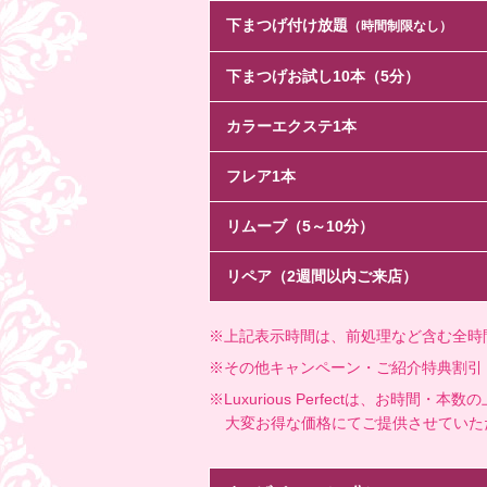
下まつげ付け放題
（時間制限なし）
下まつげお試し10本（5分）
カラーエクステ1本
フレア1本
リムーブ（5～10分）
リペア（2週間以内ご来店）
※上記表示時間は、前処理など含む全時間
※その他キャンペーン・ご紹介特典割引
※Luxurious Perfectは、お時
大変お得な価格にてご提供させていた